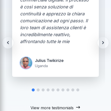
è così senza soluzione di
continuità e apprezzo la chiara
comunicazione ad ogni passo. Il
loro team di assistenza clienti è
incredibilmente reattivo,
affrontando tutte le mie
domande con professionalità e
pazienza che hanno superato le
Julius Twikirize
mie aspettative. È raro trovare
Uganda
un servizio così affidabile e
consiglio vivamente a chiunque
di preordinare prodotti e servizi
con il centro commerciale
digitale.
View more testimonials