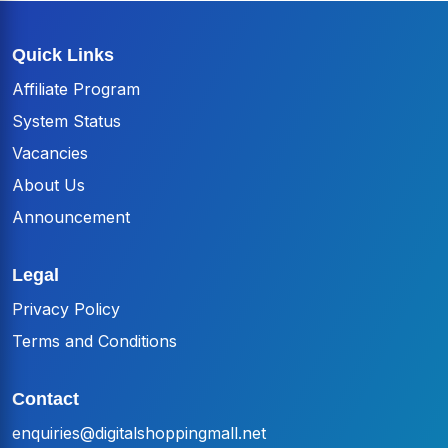
20% ($6,000) for recommendation commissions
distributed across 10 levels
Quick Links
10% ($3,000) for DSM Marketing Executive
(DME) commissions
Affiliate Program
10% ($3,000) for DSM Founding Members'
System Status
(DFM) monthly revenue share pool
Vacancies
30% ($9,000) retained by DSM to cover
operating costs, capital expenditures, and profit
About Us
margin
Announcement
Legal
Privacy Policy
15% ($1,350) is paid to the link owner (the
Terms and Conditions
member who shared their personal deal
invitation link)
Contact
7% ($630) is paid to the link owner's direct
sponsor
enquiries@digitalshoppingmall.net