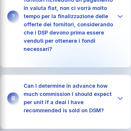
Visita questa pagina web DSM
in valuta fiat, non ci vorrà molto
tempo per la finalizzazione delle
offerte dei fornitori, considerando
che i DSP devono prima essere
venduti per ottenere i fondi
necessari?
Quantità minima dell'ordine del fornitore:
I
Can I determine in advance how
nostri membri sono autorizzati a preordinare in
much commission I should expect
unità di vendita al dettaglio. Tuttavia, l'accordo
per unit if a deal I have
può essere finalizzato solo se i preordini totali
recommended is sold on DSM?
soddisfano o superano la quantità minima
dell'ordine del fornitore.
Preordinamento con uno sconto:
I nostri