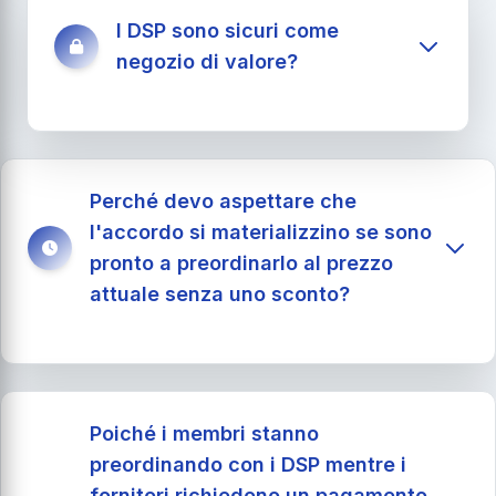
I DSP sono sicuri come
I tuoi referral guadagnano entrate
pubblicitarie dai contenuti condivisi sui loro
negozio di valore?
flussi.
I tuoi referral acquistano prodotti e servizi
disponibili su DSM.
Perché devo aspettare che
l'accordo si materializzino se sono
pronto a preordinarlo al prezzo
attuale senza uno sconto?
Poiché i membri stanno
preordinando con i DSP mentre i
fornitori richiedono un pagamento